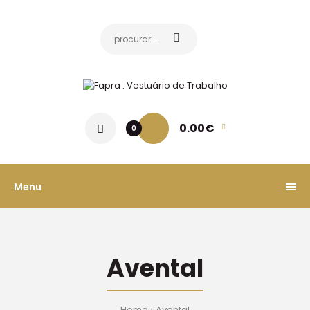
0.00€
0
Menu
Avental
Home
Avental