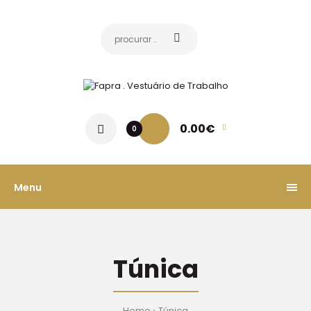
0.00€
0
Menu
Túnica
Home
Túnica