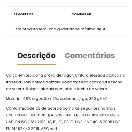
FAVORITOS
COMPARAR
Este produto tem uma quantidade mínima de 4
Descrição
Comentários
Calça em tecido “à prova de fogo”. Cintura elástica atática na
traseira. Dois bolsos frontais. Bolso traseiro com aba e fecho
de velcro. Bolsos laterais com aba e fecho de velcro.
Material: 98% algodão / 2%, carbono sjrga, 360 g/m2.
Conformidade CE de acordo como as seguintes normas:
UNE-EN ISO 13688: 2013/A1:2021 UNE-EN ISO 11611:2018: CLASE 2
UNE-EN ISO 11612:2018: A1, B1, C1, E3, F1. UNE-EN 1149-5:2008 UNE-
EN 61482-1-2:2015: APC no 1