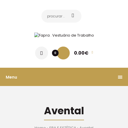
0.00€
0
Menu
Avental
Home
SPA E ESTÉTICA
Avental