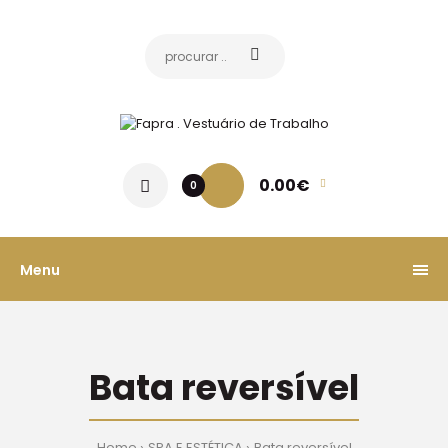
0.00€
0
Menu
Bata reversível
Home
SPA E ESTÉTICA
Bata reversível