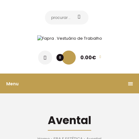
0.00€
0
Menu
Avental
Home
SPA E ESTÉTICA
Avental