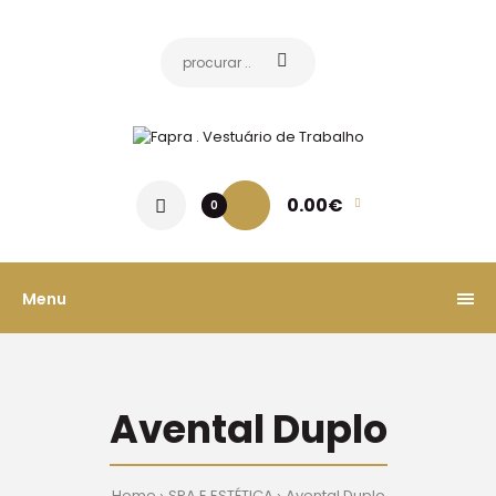
0.00€
0
Menu
Avental Duplo
Home
SPA E ESTÉTICA
Avental Duplo