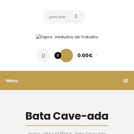
0.00€
0
Menu
Bata Cave-ada
Home
SPA E ESTÉTICA
Bata Cave-ada