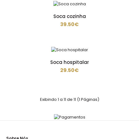
Soca cozinha
39.50€
Sapato
48.90€
Soca hospitalar
29.50€
Sapatos de trabalho com revestimento em couro e
tecido de malha, oferecem durabilidade, conforto e r..
Exibindo 1 a 11 de 11 (1 Páginas)
Sapato
59.90€
Sobre Nós