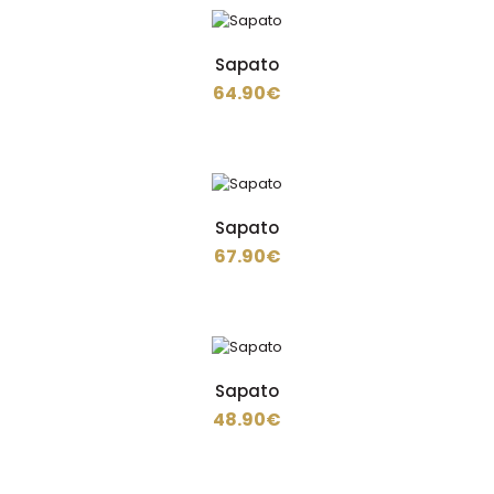
Sapatos de trabalho em tecido têxtil respirável e design
desportivo. · Biqueira: não segura. · Pal..
Sapato
64.90€
Sapato
57.90€
Sapato
67.90€
Sapatos de trabalho com estilo desportivo e tecido
respirável avançado, oferecem frescura e um des..
Sapato
48.90€
Sapato