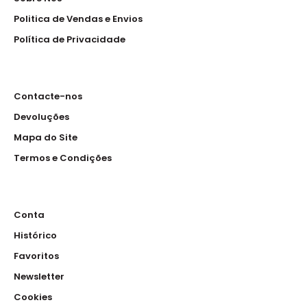
Politica de Vendas e Envios
Política de Privacidade
Sapatos de trabalho em tecido de malha 3D com fecho
de lycra no tornozelo que se ajusta confortave..
Contacte-nos
Devoluções
NOVO
Mapa do Site
Sapato
Termos e Condições
35.90€
Conta
Histórico
Sapatos de trabalho. · Biqueira: não segura. · Palmilha:
Favoritos
sintética · Sola: poliuretano de dupla ..
Newsletter
Cookies