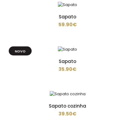
64.90€
Sapato
59.90€
Sapatos de trabalho em tecido têxtil de última geração
e design desportivo. · Biqueira: fibra de vi..
NOVO
Sapato
35.90€
Sapato
67.90€
Sapato cozinha
39.50€
Sapatos de trabalho com estilo desportivo e tecido de
malha 3D, leves e equilibrados para ambientes ..