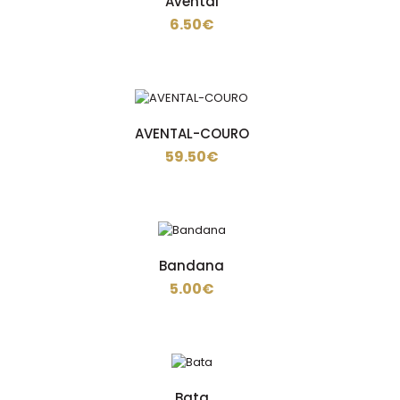
Avental
- 65% Poliéster / 35% Algodão- Tecido Sarja de
6.50€
200gr/m2MEDIDA:40cm altura X 75cm de largo com
bolso ..
AVENTAL-COURO
59.50€
Avental em ganga e em tecido sarja 220gramas
Bandana
65%poliéster 35% algodão com os acessórios em
cou..
5.00€
Bata