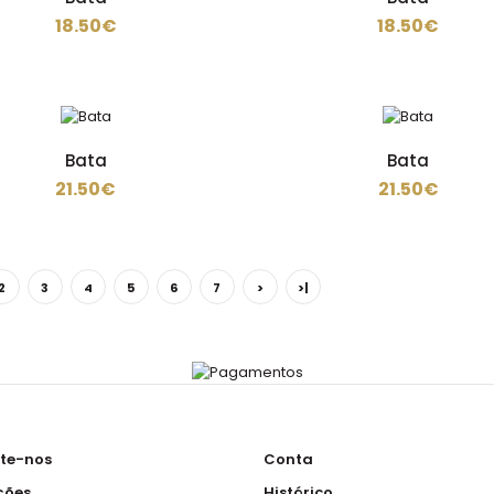
18.50€
18.50€
Avental
6.50€
Bata
Bata
21.50€
21.50€
2
3
4
5
6
7
>
>|
Avental com peito
7.50€
te-nos
Conta
ções
Histórico