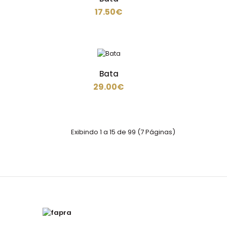
17.50€
- 65% Poliéster / 35% Algodão- Tecido Sarja de
200gr/m2MEDIDA:55cm altura X 84cm de largo com
bolso ..
Bata
29.00€
Exibindo 1 a 15 de 99 (7 Páginas)
- 65% Poliéster / 35% Algodão- Tecido Sarja de
200gr/m2UNISEX..