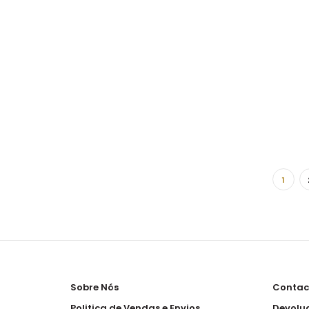
1
Sobre Nós
Contac
Politica de Vendas e Envios
Devolu