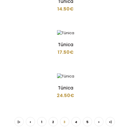
Túnica
14.50€
Túnica em sarja de 200 gramas , 65% poliéster 35%
algodão com aperto em molas, dupla manga para
mais..
Túnica
17.50€
Túnica
27.50€
Túnica
24.50€
Tecido ganga fina e fresca, muito confortável de usar
90% algodão de 200 gramas e com 10% elastano ..
|<
<
1
2
3
4
5
>
>|