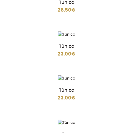
Tunica
26.50€
Túnica
23.00€
Túnica
23.00€
Túnica em sarja de 200 gramas , 35% Algodão 65%
Poliéster, aperto de lado em botao escondido..
Túnica
23.00€
Túnica
24.50€