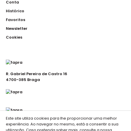
Conta
Poliéster, aperto de lado em molas de pressã..
Histórico
Favoritos
Newsletter
Cookies
Túnica
23.00€
R. Gabriel Pereira de Castro 16
Túnica em sarja de 200 gramas , 35% Algodão 65%
4700-385 Braga
Poliéster, aperto de lado em botao escondido..
Este site utiliza cookies para lhe proporcionar uma melhor
Túnica
experiência. Ao navegar no mesmo, está a consentir a sua
23.00€
utilização. Caso pretenda saber mais, consulte a nossa