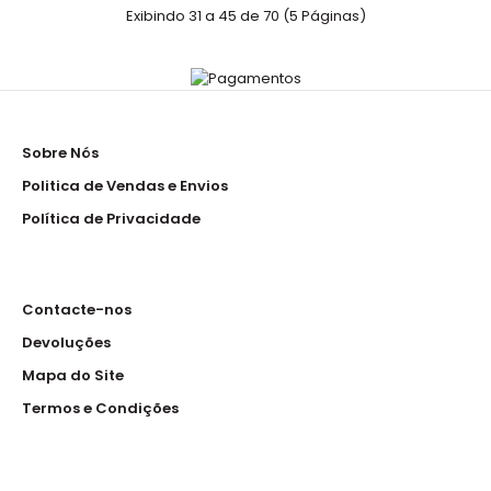
Exibindo 31 a 45 de 70 (5 Páginas)
Túnica
21.50€
Sobre Nós
Túnica em sarja de 200 gramas , 65% poliéster 35%
Politica de Vendas e Envios
algodão com 1 bolso em baixo e aperto com molas Me..
Política de Privacidade
Contacte-nos
Tunica
Devoluções
26.50€
Mapa do Site
Termos e Condições
Túnica em sarja de 200 gramas , 35% Algodão 65%