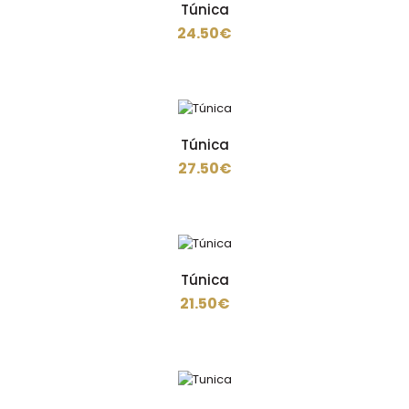
Túnica
24.50€
Túnica em sarja de 200 gramas , 65% poliéster 35%
algodão com 1 bolso em baixo lateral direito e com..
Túnica
27.50€
DESC.
Túnica
18.50€
22.20€
Túnica
21.50€
Túnica em sarja de 200 gramas , 35% Algodão 65%
Poliéster, aperto de lado em botao escondido..