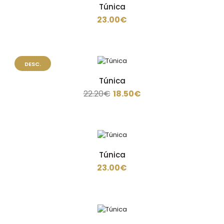
Poliéster, aperto de lado em botao escondido..
Túnica
23.00€
Túnica
DESC.
29.50€
Túnica
22.20€
18.50€
Túnica em sarja de 200 gramas , 65% poliéster 35%
algodão com 2 bolsos em baixo e aperto atravessado..
Túnica
23.00€
Túnica
23.00€