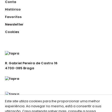
Conta
Histórico
Favoritos
Newsletter
Bata
Cookies
17.50€
Bata curta com dois bolsos, aperto a frente com botões
R. Gabriel Pereira de Castro 16
tapados com carcela , 65% poliéster 35% algod..
4700-385 Braga
Bata Cave-ada
Este site utiliza cookies para lhe proporcionar uma melhor
18.50€
experiência. Ao navegar no mesmo, está a consentir a sua
utilização. Caso pretenda saber mais, consulte a nossa