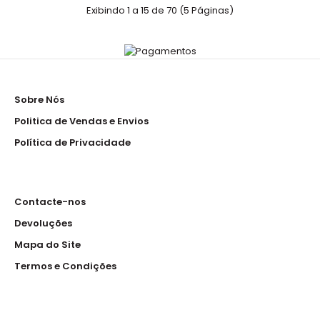
Bata
Exibindo 1 a 15 de 70 (5 Páginas)
35.00€
Sobre Nós
Bata-vestido em sarja 65% poliéster 35% algodão 170
Gramas aperto com fecho Medidas standard..
Politica de Vendas e Envios
Política de Privacidade
Bata
Contacte-nos
29.00€
Devoluções
Mapa do Site
Termos e Condições
Bata sem magas com aperto em molas de pressão
Material: 100% poliéster, 130 gsm. ..