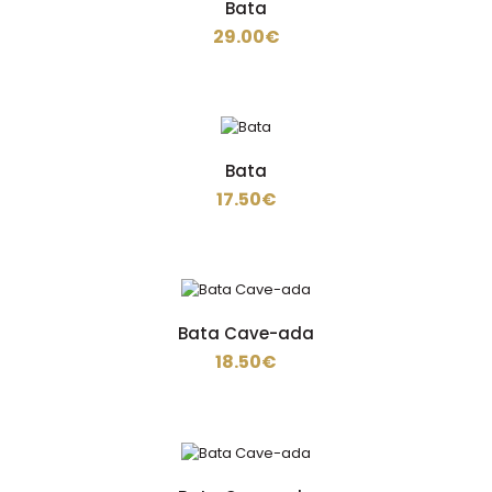
Bata
29.00€
Avental Duplo
14.50€
Bata
17.50€
Avental Duplo em mini-mate 100% poliéster tamanho
unico..
Bata Cave-ada
18.50€
AVENTAL-COURO
59.50€