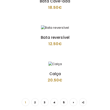
Bata Cave-ada
18.50€
Avental todo em couro. ..
Bata reversível
12.50€
Avental-plastico
7.50€
Calça
20.50€
Avental plastico 87 PVC 13% POLIESTER ..
1
2
3
4
5
>
>|