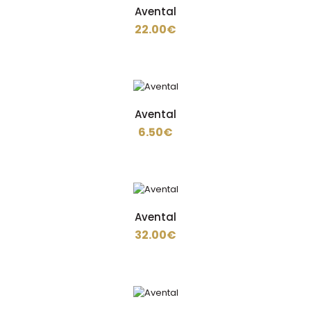
Avental
Avental
22.00€
22.00€
Avental em ganga 100%algodão de 300 gramas
Avental
Fazemos por encomenda mais cores e tamanhos,
6.50€
opção de apl..
Avental
Avental
6.50€
32.00€