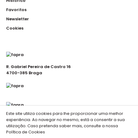
Histórico
Favoritos
Touca em rede e pala de 200 gramas em 65%poliester
35% algodao ..
Newsletter
Cookies
Touca de Rede
5.00€
R. Gabriel Pereira de Castro 16
4700-385 Braga
Touca em rede e pala de 200 gramas em 65%poliester
35% algodao ..
Este site utiliza cookies para lhe proporcionar uma melhor
experiência. Ao navegar no mesmo, está a consentir a sua
utilização. Caso pretenda saber mais, consulte a nossa
Política de Cookies
Fapra . Vestuário de Trabalho © 2023 //
Portais de