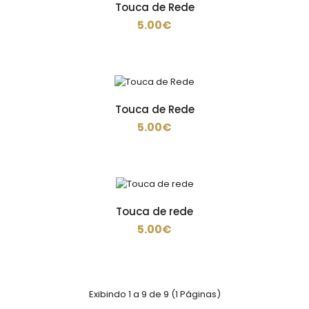
Touca de Rede
5.00€
Chapéu em sarja , 65%poliester 35% algodao de 200
gramas ..
Touca de Rede
5.00€
Touca
5.00€
Touca de rede
5.00€
Touca em sarja de 200 gramas em 65%poliester 35%
algodao ..
Exibindo 1 a 9 de 9 (1 Páginas)