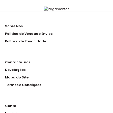
Touca
5.00€
Sobre Nós
Politica de Vendas e Envios
Política de Privacidade
Touca em sarja de 200 gramas em 65%poliester 35%
algodao ..
Contacte-nos
Devoluções
Mapa do Site
Termos e Condições
Touca de Rede
5.00€
Conta