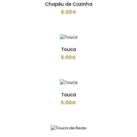
algodao de 195 gramas ..
Chapéu de Cozinha
6.00€
Chapéu
5.00€
Touca
5.00€
Chapéu em sarja , 65%poliester 35% algodao de 200
gramas ..
Touca
5.00€
Chapéu de Cozinha
6.00€