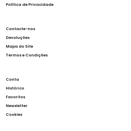
Política de Privacidade
Touca
5.00€
Contacte-nos
Devoluções
Mapa do Site
Touca em sarja de 200 gramas em 65%poliester 35%
algodao ..
Termos e Condições
Conta
Touca de Rede
Histórico
5.00€
Favoritos
Newsletter
Cookies
Touca em rede e pala de 200 gramas em 65%poliester