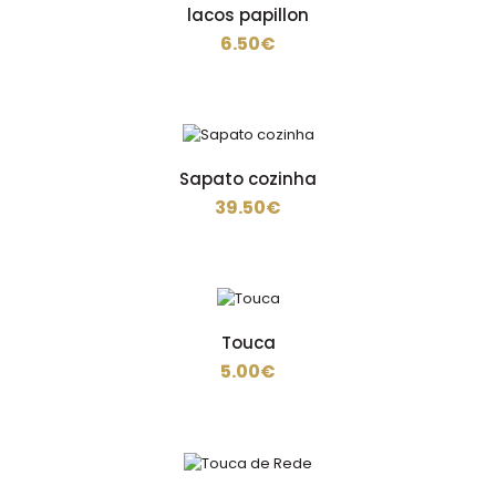
lacos papillon
6.50€
Guardanapo
33.00€
Sapato cozinha
39.50€
Guardanapo de mesa Branco de 50x50 70% Algodão
30% Poliéster ESTE ARTIGO SÓ É VENDIDO A EM..
Touca
5.00€
lacos papillon
6.50€