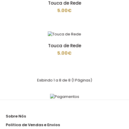
Touca de Rede
5.00€
lacos papillon em sarja ..
Touca de Rede
5.00€
Sapato cozinha
39.50€
Exibindo 1 a 8 de 8 (1 Páginas)
S2 SRCMATERIAL: Microfibra hidrófuga.FORRO: Malha
tridimensional (cambrella), que proporc..
Sobre Nós
Politica de Vendas e Envios